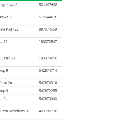
mysłowa 2
501497698
kowa 5
516044670
ała Kajki 23
897674558
ka 12
183372547
iuszki 50
183374050
kop 9
542874714
ńska 2a
542874916
kop 9
542872255
ia 2a
542873340
usza Kościuszki 8
483780716