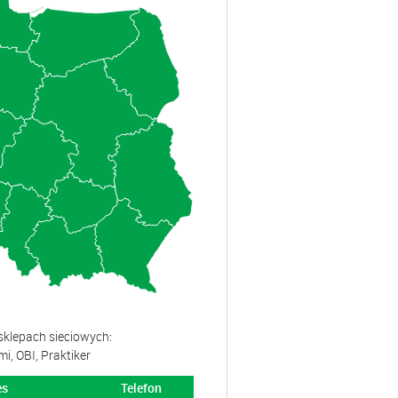
klepach sieciowych:
, OBI, Praktiker
es
Telefon