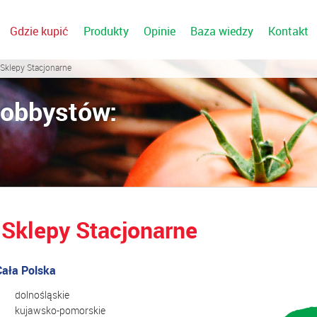
Gdzie kupić
Produkty
Opinie
Baza wiedzy
Kontakt
 Sklepy Stacjonarne
Hobbystów:
Sklepy Stacjonarne
Cała Polska
dolnośląskie
kujawsko-pomorskie