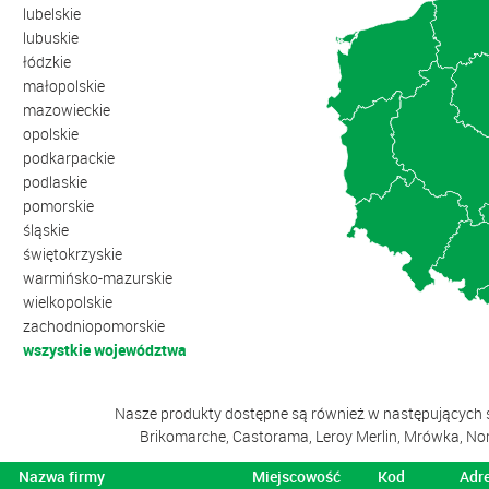
lubelskie
lubuskie
łódzkie
małopolskie
mazowieckie
opolskie
podkarpackie
podlaskie
pomorskie
śląskie
świętokrzyskie
warmińsko-mazurskie
wielkopolskie
zachodniopomorskie
wszystkie województwa
Nasze produkty dostępne są również w następujących s
Brikomarche, Castorama, Leroy Merlin, Mrówka, Nomi
Nazwa firmy
Miejscowość
Kod
Adr