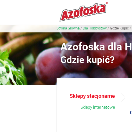
Strona Główna
/
Dla Hobbystów
/ Gdzie Kupić /
Azofoska dla 
Gdzie kupić?
Sklepy stacjonarne
Sklepy internetowe