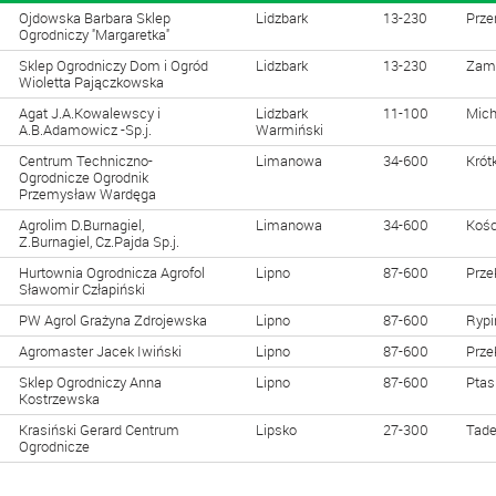
Ojdowska Barbara Sklep
Lidzbark
13-230
Prze
Ogrodniczy ''Margaretka''
Sklep Ogrodniczy Dom i Ogród
Lidzbark
13-230
Zam
Wioletta Pajączkowska
Agat J.A.Kowalewscy i
Lidzbark
11-100
Mich
A.B.Adamowicz -Sp.j.
Warmiński
Centrum Techniczno-
Limanowa
34-600
Krót
Ogrodnicze Ogrodnik
Przemysław Wardęga
Agrolim D.Burnagiel,
Limanowa
34-600
Kośc
Z.Burnagiel, Cz.Pajda Sp.j.
Hurtownia Ogrodnicza Agrofol
Lipno
87-600
Prze
Sławomir Człapiński
PW Agrol Grażyna Zdrojewska
Lipno
87-600
Rypi
Agromaster Jacek Iwiński
Lipno
87-600
Prze
Sklep Ogrodniczy Anna
Lipno
87-600
Ptas
Kostrzewska
Krasiński Gerard Centrum
Lipsko
27-300
Tade
Ogrodnicze