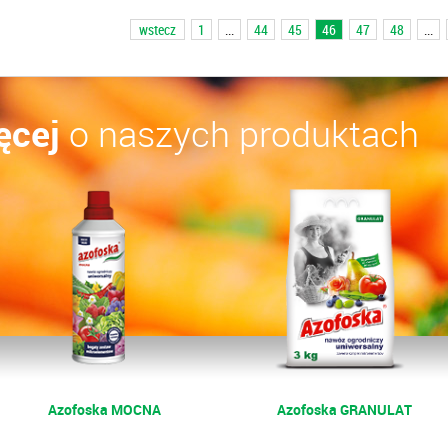
wstecz
1
...
44
45
46
47
48
...
ęcej
o naszych produktach
Azofoska MOCNA
Azofoska GRANULAT