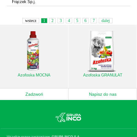
Frączek Sp.j.
wstecz
1
2
3
4
5
6
7
dalej
Azofoska MOCNA
Azofoska GRANULAT
Zadzwoń
Napisz do nas
Wszelkie prawa zastrzeżone.
GRUPA INCO S.A.