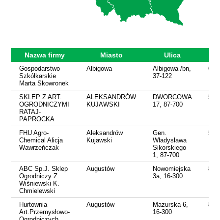
Nazwa firmy
Miasto
Ulica
Te
Gospodarstwo
Albigowa
Albigowa /bn,
600
Szkółkarskie
37-122
Marta Skowronek
SKLEP Z ART.
ALEKSANDRÓW
DWORCOWA
542
OGRODNICZYMI
KUJAWSKI
17, 87-700
RATAJ-
PAPROCKA
FHU Agro-
Aleksandrów
Gen.
542
Chemical Alicja
Kujawski
Władysława
Wawrzeńczak
Sikorskiego
1, 87-700
ABC Sp.J. Sklep
Augustów
Nowomiejska
876
Ogrodniczy Z.
3a, 16-300
Wiśniewski K.
Chmielewski
Hurtownia
Augustów
Mazurska 6,
876
Art.Przemysłowo-
16-300
Ogrodniczych