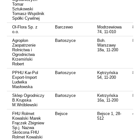
Tomar
Sztukowski
Tomasz-Wspólnik
Spółki Cywilnej
Ol-Flora Sp. z
Barczewo
Modrzewiowa
895
o.o.
74, 11-010
Agroplon
Bartoszyce
Boh.
897
Zaopatrzenie
Warszawy
Rolnictwa i
18a, 11-200
Ogrodnictwa
Krzemiński
Robert
PPHU Kar-Pol
Bartoszyce
Kętrzyńska
897
Export-Import
54, 11-200
Ludwika
Masłowska
Sklep Ogrodniczy
Bartoszyce
Ketrzyńska
897
B.Krupska
16a, 11-200
M.Wróblewski
FHU Rolmet
Bejsce
Bejsce 1, 28-
413
Kowalski Marek
512
Frączek Zbigniew
Sp.j. Nazwa
Skrócona FHU
Rolmet Kowalski