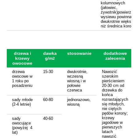
kolumnowych
(jałowiec,
żywotnik)powierzchn
wysiewu powinna by
dwukrotnie większa
niż średnica korony
drzewa i
dawka
stosowanie
dodatkowe
krzewy
g/m
zalecenia
2
owocowe
drzewa
15-30
dwukrotnie,
Nawozić
owocowe w
wczesną
szerokim
1 roku po
wiosną i w
pierścieniem
posadzeniu
połowie
20-30 cm od
czerwca
drzewka do
końca
rozrastających
sady młode
60-80
jednorazowo,
się młodych,
(2-4 letnie)
wiosną
nie ciętych
pędów korony;
krzewy
sady
40-60
jagodowe w
owocujące
pierwszych
(powyżej 4
latach
lat)
nawozić