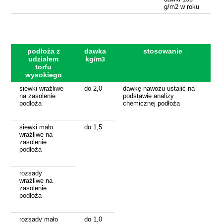
g/m2 w roku
podłoża z
dawka
stosowanie
udziałem
kg/m
3
torfu
wysokiego
siewki wrażliwe
do 2,0
dawkę nawozu ustalić na
na zasolenie
podstawie analizy
podłoża
chemicznej podłoża
siewki mało
do 1,5
wrażliwe na
zasolenie
podłoża
rozsady
wrażliwe na
zasolenie
podłoża
rozsady mało
do 1,0