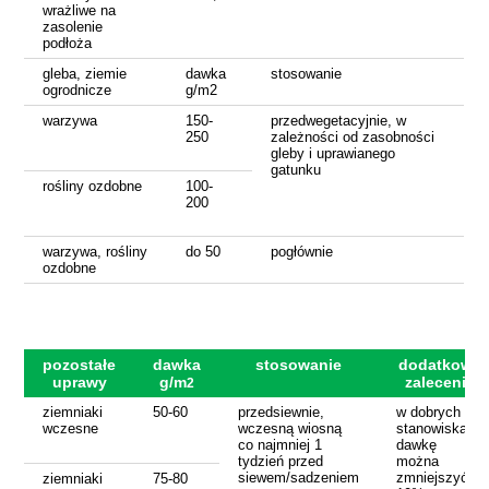
wrażliwe na
zasolenie
podłoża
gleba, ziemie
dawka
stosowanie
ogrodnicze
g/m2
warzywa
150-
przedwegetacyjnie, w
250
zależności od zasobności
gleby i uprawianego
gatunku
rośliny ozdobne
100-
200
warzywa, rośliny
do 50
pogłównie
ozdobne
pozostałe
dawka
stosowanie
dodatkowe
uprawy
g/m
zalecenia
2
ziemniaki
50-60
przedsiewnie,
w dobrych
wczesne
wczesną wiosną
stanowiskach
co najmniej 1
dawkę
tydzień przed
można
siewem/sadzeniem
zmniejszyć o
ziemniaki
75-80