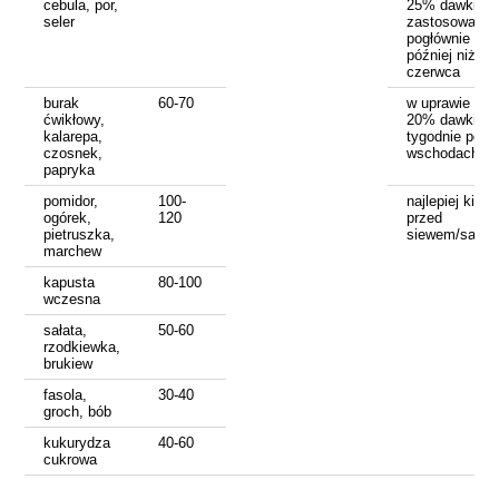
cebula, por,
25% dawki m
seler
zastosować
pogłównie – n
później niż do
czerwca
burak
60-70
w uprawie bu
ćwikłowy,
20% dawki 2-
kalarepa,
tygodnie po
czosnek,
wschodach
papryka
pomidor,
100-
najlepiej kilka
ogórek,
120
przed
pietruszka,
siewem/sadz
marchew
kapusta
80-100
wczesna
sałata,
50-60
rzodkiewka,
brukiew
fasola,
30-40
groch, bób
kukurydza
40-60
cukrowa