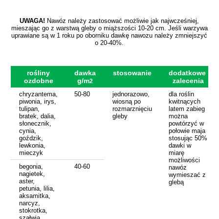
UWAGA!
Nawóz należy zastosować możliwie jak najwcześniej,
mieszając go z warstwą gleby o miąższości 10-20 cm. Jeśli warzywa
uprawiane są w 1 roku po oborniku dawkę nawozu należy zmniejszyć
o 20-40%.
rośliny
dawka
stosowanie
dodatkowe
ozdobne
g/m
zalecenia
2
chryzantema,
50-80
jednorazowo,
dla roślin
piwonia, irys,
wiosną po
kwitnących
tulipan,
rozmarznięciu
latem zabieg
bratek, dalia,
gleby
można
słonecznik,
powtórzyć w
cynia,
połowie maja
goździk,
stosując 50%
lewkonia,
dawki w
mieczyk
miarę
możliwości
begonia,
40-60
nawóz
nagietek,
wymieszać z
aster,
glebą
petunia, lilia,
aksamitka,
narcyz,
stokrotka,
szałwia