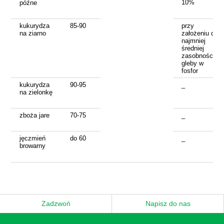
10%
późne
kukurydza
85-90
przy
na ziarno
założeniu co
najmniej
średniej
zasobności
gleby w
fosfor
kukurydza
90-95
_
na zielonkę
zboża jare
70-75
_
jęczmień
do 60
_
browarny
Zadzwoń
Napisz do nas