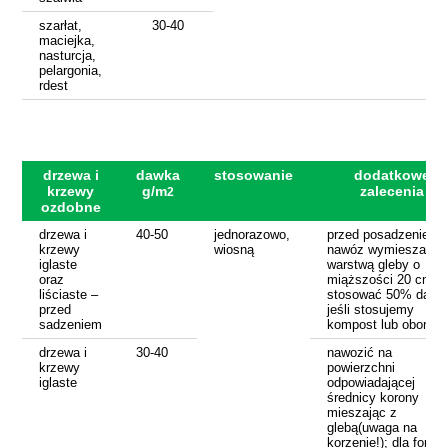
szarłat,
30-40
maciejka,
nasturcja,
pelargonia,
rdest
drzewa i
dawka
stosowanie
dodatkowe
krzewy
g/m
zalecenia
2
ozdobne
drzewa i
40-50
jednorazowo,
przed posadzeniem
krzewy
wiosną
nawóz wymieszać z
iglaste
warstwą gleby o
oraz
miąższości 20 cm;
liściaste –
stosować 50% dawk
przed
jeśli stosujemy
sadzeniem
kompost lub obornik
drzewa i
30-40
nawozić na
krzewy
powierzchni
iglaste
odpowiadającej
średnicy korony
mieszając z
glebą(uwaga na
korzenie!); dla form