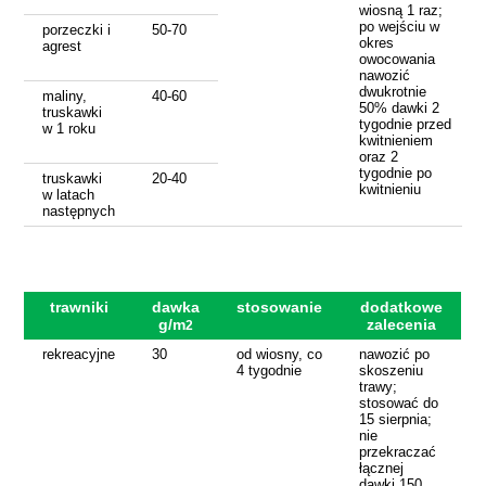
wiosną 1 raz;
po wejściu w
porzeczki i
50-70
okres
agrest
owocowania
nawozić
dwukrotnie
maliny,
40-60
50% dawki 2
truskawki
tygodnie przed
w 1 roku
kwitnieniem
oraz 2
tygodnie po
truskawki
20-40
kwitnieniu
w latach
następnych
trawniki
dawka
stosowanie
dodatkowe
g/m
zalecenia
2
rekreacyjne
30
od wiosny, co
nawozić po
4 tygodnie
skoszeniu
trawy;
stosować do
15 sierpnia;
nie
przekraczać
łącznej
dawki 150