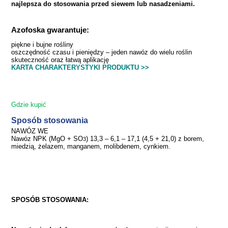
najlepsza do stosowania przed siewem lub nasadzeniami.
Azofoska gwarantuje:
piękne i bujne rośliny
oszczędność czasu i pieniędzy – jeden nawóz do wielu roślin
skuteczność oraz łatwą aplikację
KARTA CHARAKTERYSTYKI PRODUKTU >>
Gdzie kupić
Sposób
stosowania
NAWÓZ WE
Nawóz NPK (MgO + SO
) 13,3 – 6,1 – 17,1 (4,5 + 21,0) z borem,
3
miedzią, żelazem, manganem, molibdenem, cynkiem.
SPOSÓB STOSOWANIA: