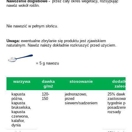
Nawożenie doglebowe -
przez cały okres wegetacji, rozsypując
nawóz wokół roślin.
Nie nawozić w pełnym słońcu.
Uwaga:
ewentualne zbrylanie się produktu jest zjawiskiem
naturalnym. Nawóz należy dokładnie rozkruszyć przed użyciem.
= 5 g nawozu
warzywa
dawka
stosowanie
dodatko
g/m
zaleceni
2
kapusta
120-
jednorazowo,
25% dawki m
późna,
150
przed
zastosować 2
kapusta
siewem/sadzeniem
tygodnie po
brukselska,
posadzeniu
kapusta
rozsady
czerwona,
kalafior,
dynia