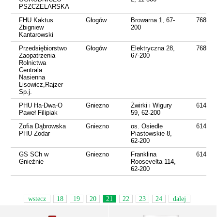
PSZCZELARSKA
FHU Kaktus
Głogów
Browarna 1, 67-
768356
Zbigniew
200
Kantarowski
Przedsiębiorstwo
Głogów
Elektryczna 28,
768332
Zaopatrzenia
67-200
Rolnictwa
Centrala
Nasienna
Lisowicz,Rajzer
Sp.j.
PHU Ha-Dwa-O
Gniezno
Żwirki i Wigury
614243
Paweł Filipiak
59, 62-200
Zofia Dąbrowska
Gniezno
os. Osiedle
614269
PHU Zodar
Piastowskie 8,
62-200
GS SCh w
Gniezno
Franklina
614265
Gnieźnie
Roosevelta 114,
62-200
wstecz
18
19
20
21
22
23
24
dalej