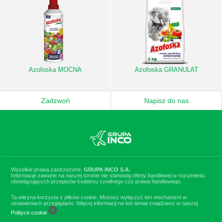
Azofoska MOCNA
Azofoska GRANULAT
Zadzwoń
Napisz do nas
Wszelkie prawa zastrzeżone.
GRUPA INCO S.A.
Informacje zawarte na naszej stronie nie stanowią oferty handlowej w rozumieniu
obowiązujących przepisów kodeksu cywilnego czy prawa handlowego.
Ta witryna korzysta z plików cookie. Możesz wyłączyć ten mechanizm w
ustawieniach przeglądarki. Więcej informacji na ten temat znajdziesz w naszej
Polityce cookie