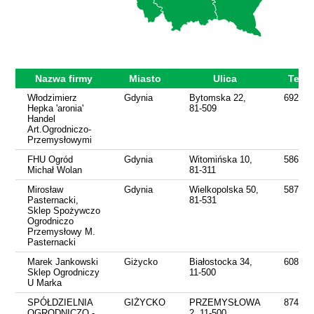
Nazwa firmy
Miasto
Ulica
Telef
Włodzimierz
Gdynia
Bytomska 22,
692422
Hepka 'aronia'
81-509
Handel
Art.Ogrodniczo-
Przemysłowymi
FHU Ogród
Gdynia
Witomińska 10,
586219
Michał Wolan
81-311
Mirosław
Gdynia
Wielkopolska 50,
587815
Pasternacki,
81-531
Sklep Spożywczo
Ogrodniczo
Przemysłowy M.
Pasternacki
Marek Jankowski
Giżycko
Białostocka 34,
608714
Sklep Ogrodniczy
11-500
U Marka
SPÓŁDZIELNIA
GIŻYCKO
PRZEMYSŁOWA
874286
OGRODNICZO -
2, 11-500