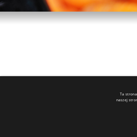
Ochrona danych osobowych
Prawa autor
Ta strona
naszej stro
Chemia gospodarcza
GRUPA INCO S.A.
Wszelkie prawa zastrzeżone.
Informacje zawarte na naszej stronie nie stanow
Ta witryna korzysta z plików cookie. Może