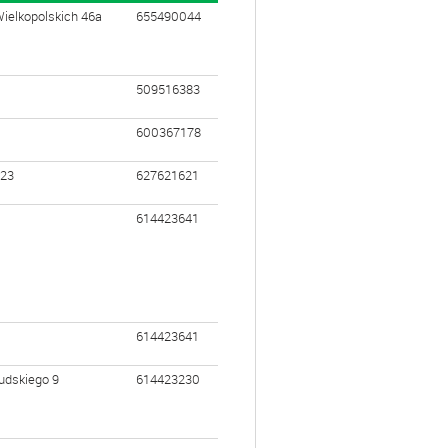
elkopolskich 46a
655490044
509516383
600367178
 23
627621621
614423641
0
614423641
udskiego 9
614423230