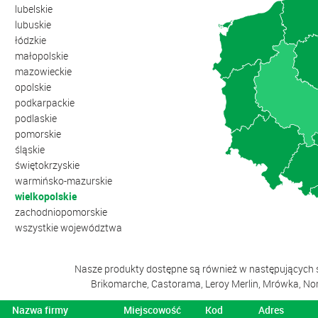
lubelskie
lubuskie
łódzkie
małopolskie
mazowieckie
opolskie
podkarpackie
podlaskie
pomorskie
śląskie
świętokrzyskie
warmińsko-mazurskie
wielkopolskie
zachodniopomorskie
wszystkie województwa
Nasze produkty dostępne są również w następujących s
Brikomarche, Castorama, Leroy Merlin, Mrówka, Nomi
Nazwa firmy
Miejscowość
Kod
Adres