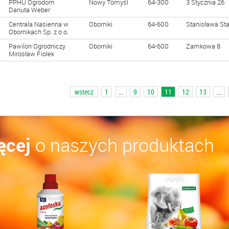
PPHU Ogrodom
Nowy Tomyśl
64-300
3 Stycznia 26
Danuta Weber
Centrala Nasienna w
Oborniki
64-600
Stanisława Sta
Obornikach Sp. z o.o.
Pawilon Ogrodniczy
Oborniki
64-600
Zamkowa 8
Mirosław Fiolek
wstecz
1
...
9
10
11
12
13
...
ęcej
o naszych produktach