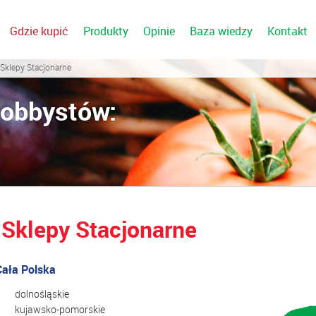
Gdzie kupić
Produkty
Opinie
Baza wiedzy
Kontakt
 Sklepy Stacjonarne
Hobbystów:
Sklepy Stacjonarne
Cała Polska
dolnośląskie
kujawsko-pomorskie