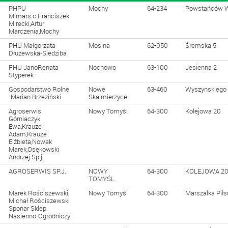
PHPU
Mochy
64-234
Powstańców Wi
Mimars.c.Franciszek
Mirecki,Artur
Marczenia,Mochy
PHU Małgorzata
Mosina
62-050
Śremska 5
Dłużewska-Siedziba
FHU JanoRenata
Nochowo
63-100
Jesienna 2
Styperek
Gospodarstwo Rolne
Nowe
63-460
Wyszynskiego
-Marian Brzeziński
Skalmierzyce
Agroserwis
Nowy Tomyśl
64-300
Kolejowa 20
Górniaczyk
Ewa,Krauze
Adam,Krauze
Elżbieta,Nowak
Marek,Osękowski
Andrzej Sp.j.
AGROSERWIS SP.J.
NOWY
64-300
KOLEJOWA 2
TOMYŚL
Marek Rościszewski,
Nowy Tomyśl
64-300
Marszałka Piłs
Michał Rościszewski
Sponar Sklep
Nasienno-Ogrodniczy