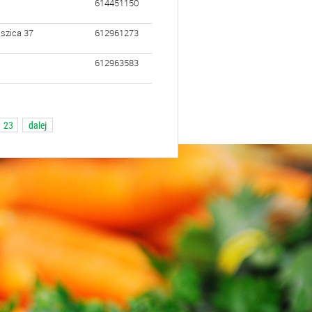
614451150
szica 37
612961273
612963583
23
dalej