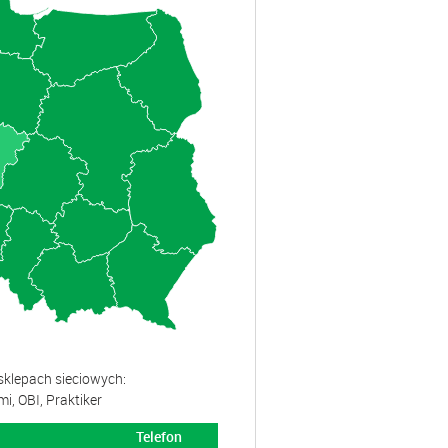
klepach sieciowych:
, OBI, Praktiker
Telefon