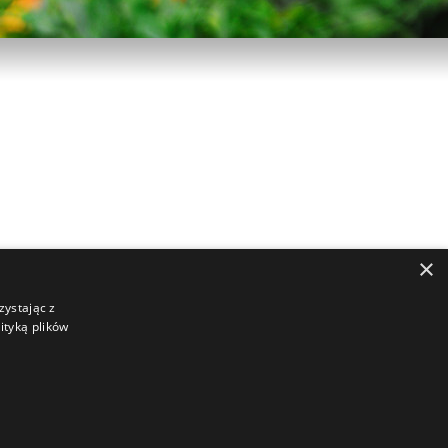
×
wórz ustawienia cookies
zystając z
ityką plików
omości
Ośrodek GAWRA
ndlowego.
emat znajdziesz w naszej
Polityce cookie