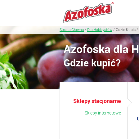
Strona Główna
/
Dla Hobbystów
/ Gdzie Kupić /
Azofoska dla 
Gdzie kupić?
Sklepy stacjonarne
Sklepy internetowe