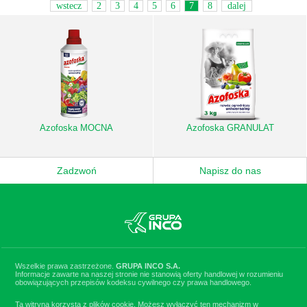
wstecz
2
3
4
5
6
7
8
dalej
Azofoska MOCNA
Azofoska GRANULAT
Zadzwoń
Napisz do nas
Wszelkie prawa zastrzeżone.
GRUPA INCO S.A.
Informacje zawarte na naszej stronie nie stanowią oferty handlowej w rozumieniu
obowiązujących przepisów kodeksu cywilnego czy prawa handlowego.
Ta witryna korzysta z plików cookie. Możesz wyłączyć ten mechanizm w