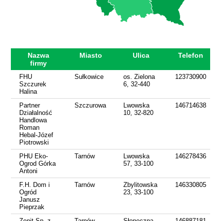
Nazwa
Miasto
Ulica
Telefon
firmy
FHU
Sułkowice
os. Zielona
123730900
Szczurek
6, 32-440
Halina
Partner
Szczurowa
Lwowska
146714638
Działalność
10, 32-820
Handlowa
Roman
Hebal-Józef
Piotrowski
PHU Eko-
Tarnów
Lwowska
146278436
Ogrod Górka
57, 33-100
Antoni
F.H. Dom i
Tarnów
Zbylitowska
146330805
Ogród
23, 33-100
Janusz
Pieprzak
Zenit Sp. z
Tarnów
Słoneczna
146887181