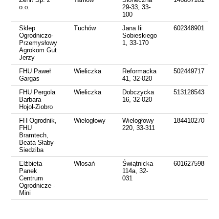
o.o.
29-33, 33-
100
Sklep
Tuchów
Jana Iii
602348901
Ogrodniczo-
Sobieskiego
Przemysłowy
1, 33-170
Agrokom Gut
Jerzy
FHU Paweł
Wieliczka
Reformacka
502449717
Gargas
41, 32-020
FHU Pergola
Wieliczka
Dobczycka
513128543
Barbara
16, 32-020
Hojoł-Ziobro
FH Ogrodnik,
Wielogłowy
Wielogłowy
184410270
FHU
220, 33-311
Bramtech,
Beata Słaby-
Siedziba
Elżbieta
Włosań
Świątnicka
601627598
Panek
114a, 32-
Centrum
031
Ogrodnicze -
Mini